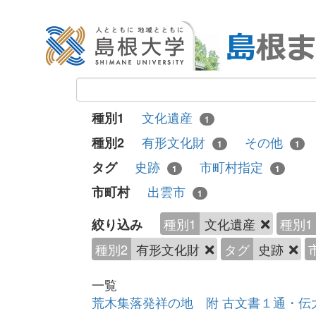
文化遺産
種別1
1
有形文化財
その他
種別2
1
1
史跡
市町村指定
タグ
1
1
出雲市
市町村
1
種別1
文化遺産
種別1
絞り込み
種別2
有形文化財
タグ
史跡
一覧
荒木集落発祥の地 附 古文書１通・伝