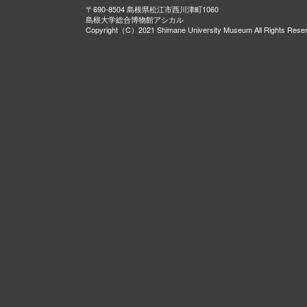
〒690-8504 島根県松江市西川津町1060
島根大学総合博物館アシカル
Copyright（C）2021 Shimane University Museum All Rights Rese