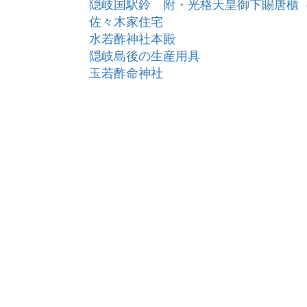
隠岐国駅鈴 附・光格天皇御下賜唐櫃
佐々木家住宅
水若酢神社本殿
隠岐島後の生産用具
玉若酢命神社