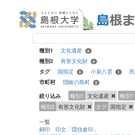
文化遺産
種別1
6
有形文化財
種別2
6
国指定
小泉八雲
民
タグ
6
1
隠岐の島町
市町村
6
種別1
文化遺産
種別1
絞り込み
種別2
有形文化財
タグ
国指定
一覧
銅印 印文「隠伎倉印」