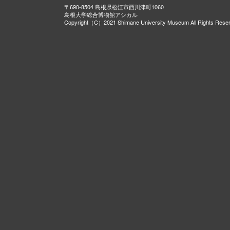
〒690-8504 島根県松江市西川津町1060
島根大学総合博物館アシカル
Copyright（C）2021 Shimane University Museum All Rights Rese