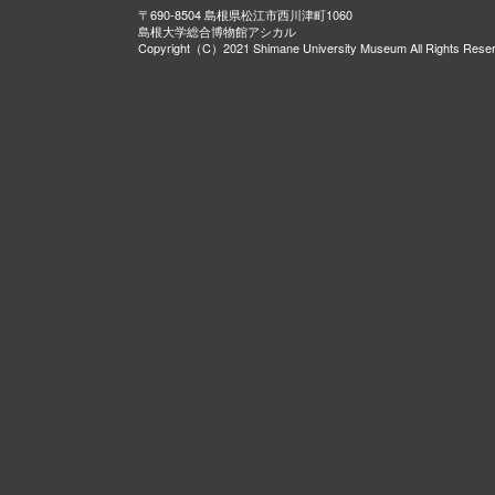
〒690-8504 島根県松江市西川津町1060
島根大学総合博物館アシカル
Copyright（C）2021 Shimane University Museum All Rights Rese