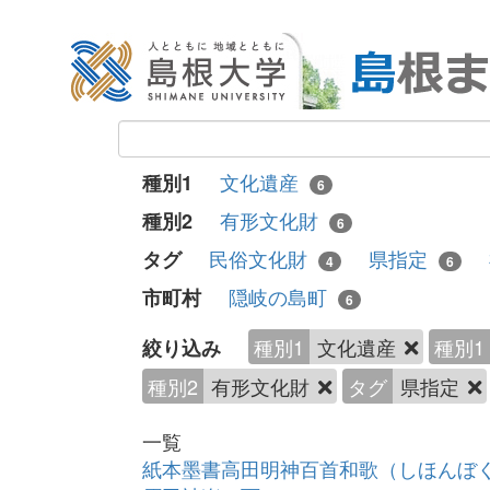
文化遺産
種別1
6
有形文化財
種別2
6
民俗文化財
県指定
タグ
4
6
隠岐の島町
市町村
6
種別1
文化遺産
種別1
絞り込み
種別2
有形文化財
タグ
県指定
一覧
紙本墨書高田明神百首和歌（しほんぼ