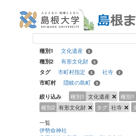
文化遺産
種別1
5
有形文化財
種別2
5
市町村指定
社寺
タグ
5
5
隠岐の島町
市町村
5
種別1
文化遺産
種別1
絞り込み
種別2
有形文化財
タグ
社寺
一覧
伊勢命神社