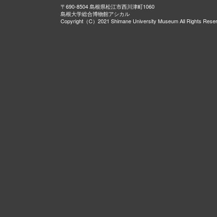
〒690-8504 島根県松江市西川津町1060
島根大学総合博物館アシカル
Copyright（C）2021 Shimane University Museum All Rights Rese