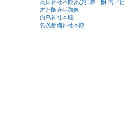
高田神社本殿及び拝殿 附 若宮社
木造随身半跏像
白鳥神社本殿
賀茂那備神社本殿