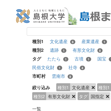
文化遺産
産業遺産
種別1
8
1
遺跡
有形文化財
種別2
1
8
たたら
古墳
国宝
タグ
1
1
民俗文化財
社寺
1
4
雲南市
市町村
8
種別1
文化遺産
種別1
絞り込み
種別2
有形文化財
タグ
国指定
一覧