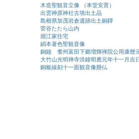
木造聖観音立像 （本堂安置）
出雲神原神社古墳出土品
島根県加茂岩倉遺跡出土銅鐸
菅谷たたら山内
堀江家住宅
絹本著色聖観音像
銅鐘 耆州富田下郷増輝禅院公用康暦
大竹山光明禅寺洪鐘明應元年十一月吉
銅板線刻十一面観音像懸仏