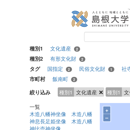
文化遺産
種別1
2
有形文化財
種別2
2
国指定
民俗文化財
社
タグ
2
1
飯南町
市町村
2
種別1
文化遺産
種別1
文
絞り込み
一覧
+
木造八幡神坐像 木造八幡
–
神息長足姫坐像 木造八幡
神比売神坐像