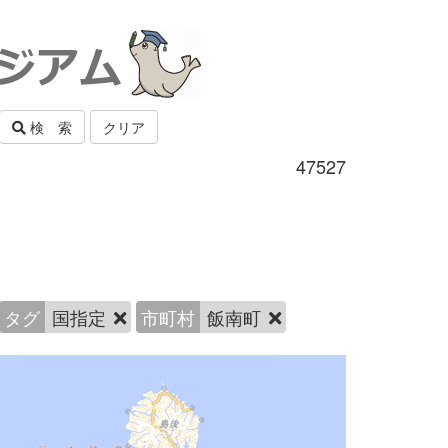
検 索
クリア
47527
タグ
国指定
市町村
飯南町