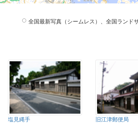
全国最新写真（シームレス）、全国ランド
塩見縄手
旧江津郵便局