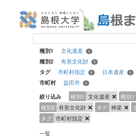
文化遺産
種別1
1
有形文化財
種別2
1
市町村指定
日本遺産
タグ
1
1
益田市
市町村
1
種別1
文化遺産
種別1
絞り込み
種別2
有形文化財
タグ
神楽
タグ
市町村指定
一覧