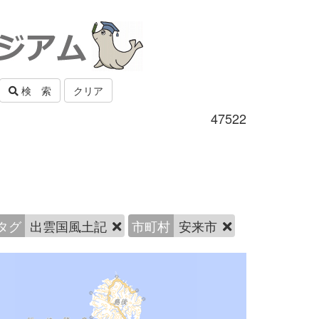
検 索
クリア
47522
タグ
出雲国風土記
市町村
安来市