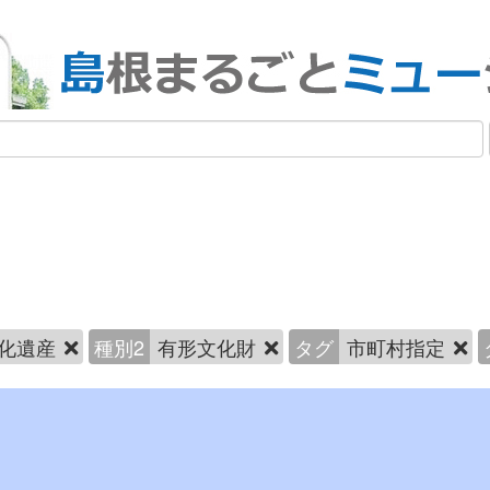
化遺産
種別2
有形文化財
タグ
市町村指定