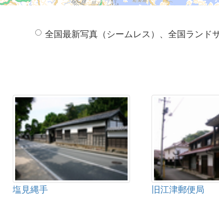
全国最新写真（シームレス）、全国ランド
塩見縄手
旧江津郵便局