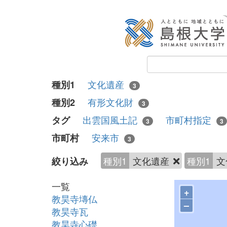
文化遺産
種別1
3
有形文化財
種別2
3
出雲国風土記
市町村指定
タグ
3
3
安来市
市町村
3
種別1
文化遺産
種別1
文
絞り込み
一覧
+
教昊寺塼仏
–
教昊寺瓦
教昊寺心礎