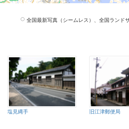
全国最新写真（シームレス）、全国ランド
塩見縄手
旧江津郵便局