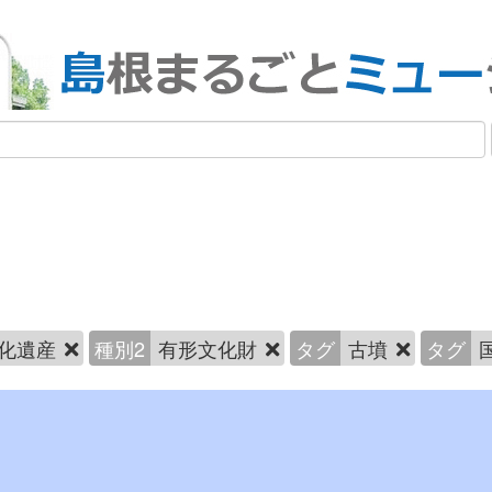
化遺産
種別2
有形文化財
タグ
古墳
タグ