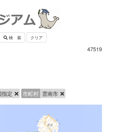
検 索
クリア
47519
国指定
市町村
雲南市