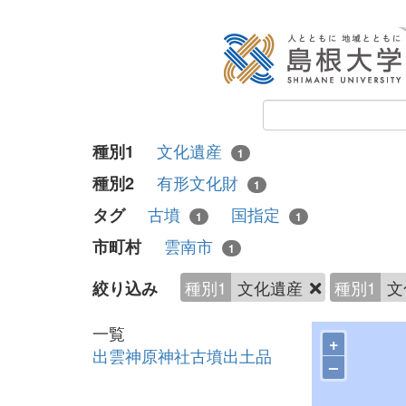
文化遺産
種別1
1
有形文化財
種別2
1
古墳
国指定
タグ
1
1
雲南市
市町村
1
種別1
文化遺産
種別1
文
絞り込み
一覧
+
出雲神原神社古墳出土品
–