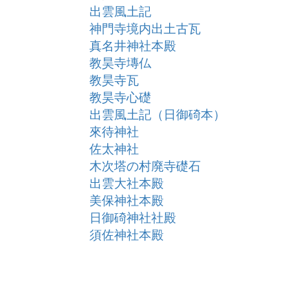
出雲風土記
神門寺境内出土古瓦
真名井神社本殿
教昊寺塼仏
教昊寺瓦
教昊寺心礎
出雲風土記（日御碕本）
來待神社
佐太神社
木次塔の村廃寺礎石
出雲大社本殿
美保神社本殿
日御碕神社社殿
須佐神社本殿