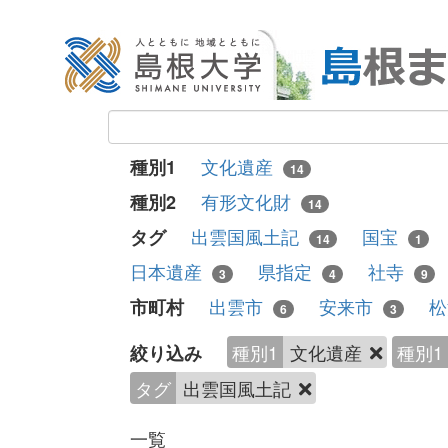
文化遺産
種別1
14
有形文化財
種別2
14
出雲国風土記
国宝
タグ
14
1
日本遺産
県指定
社寺
3
4
9
出雲市
安来市
市町村
6
3
種別1
文化遺産
種別1
絞り込み
タグ
出雲国風土記
一覧