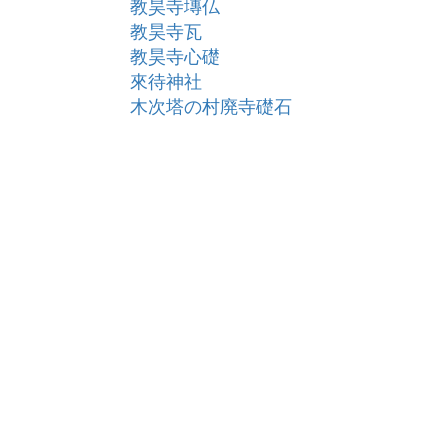
教昊寺塼仏
教昊寺瓦
教昊寺心礎
來待神社
木次塔の村廃寺礎石