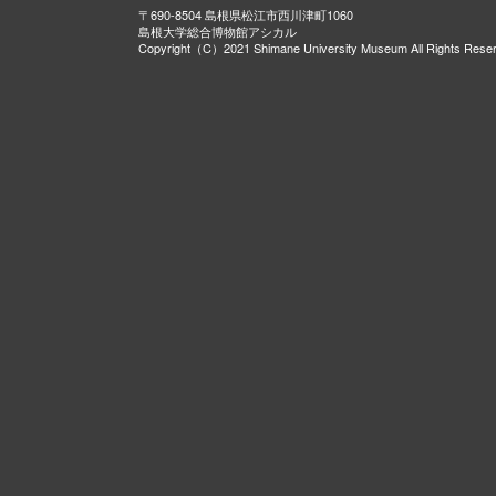
〒690-8504 島根県松江市西川津町1060
島根大学総合博物館アシカル
Copyright（C）2021 Shimane University Museum All Rights Rese