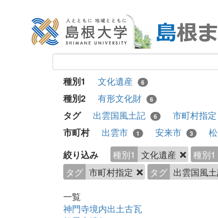
文化遺産
種別1
6
有形文化財
種別2
6
出雲国風土記
市町村指
タグ
6
出雲市
安来市
市町村
1
3
種別1
文化遺産
種別1
絞り込み
タグ
市町村指定
タグ
出雲国風
一覧
神門寺境内出土古瓦