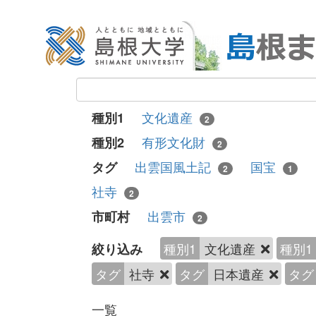
文化遺産
種別1
2
有形文化財
種別2
2
出雲国風土記
国宝
タグ
2
1
社寺
2
出雲市
市町村
2
種別1
文化遺産
種別1
絞り込み
タグ
社寺
タグ
日本遺産
タグ
一覧