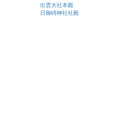
出雲大社本殿
日御碕神社社殿