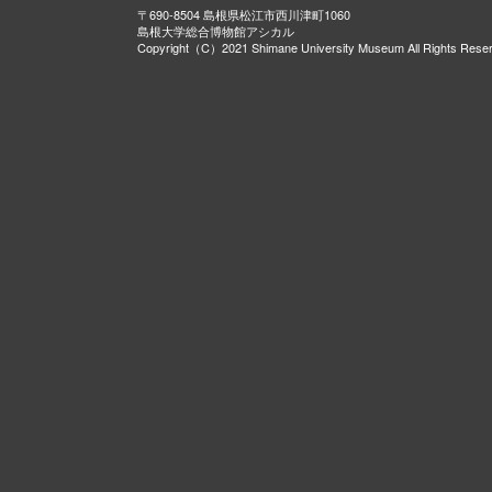
〒690-8504 島根県松江市西川津町1060
島根大学総合博物館アシカル
Copyright（C）2021 Shimane University Museum All Rights Rese