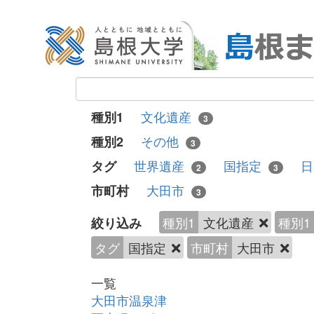
文化遺産
種別1
3
その他
種別2
3
世界遺産
国指定
タグ
2
3
大田市
市町村
3
種別1
文化遺産
種別1
絞り込み
タグ
国指定
市町村
大田市
一覧
大田市温泉津