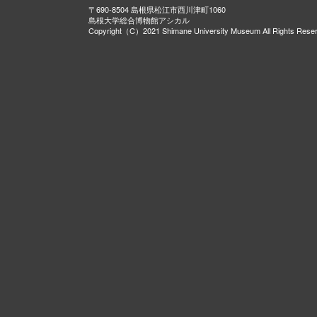
〒690-8504 島根県松江市西川津町1060
島根大学総合博物館アシカル
Copyright（C）2021 Shimane University Museum All Rights Rese