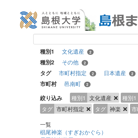
文化遺産
種別1
2
その他
種別2
2
市町村指定
日本遺産
タグ
2
2
邑南町
市町村
2
種別1
文化遺産
種別1
絞り込み
タグ
市町村指定
タグ
神楽
市
一覧
椙尾神楽（すぎおかぐら）