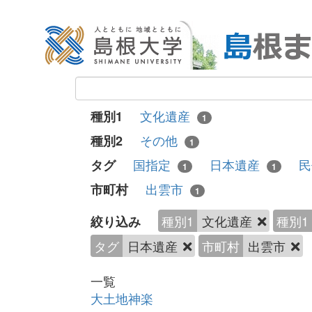
文化遺産
種別1
1
その他
種別2
1
国指定
日本遺産
民
タグ
1
1
出雲市
市町村
1
種別1
文化遺産
種別1
絞り込み
タグ
日本遺産
市町村
出雲市
一覧
大土地神楽