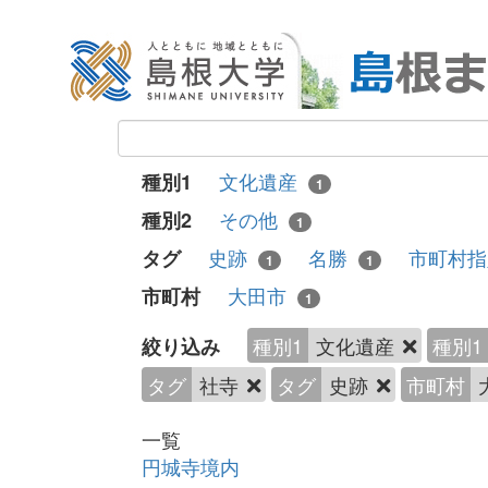
文化遺産
種別1
1
その他
種別2
1
史跡
名勝
市町村
タグ
1
1
大田市
市町村
1
種別1
文化遺産
種別1
絞り込み
タグ
社寺
タグ
史跡
市町村
一覧
円城寺境内