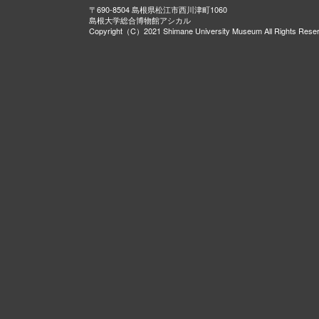
〒690-8504 島根県松江市西川津町1060
島根大学総合博物館アシカル
Copyright（C）2021 Shimane University Museum All Rights Rese