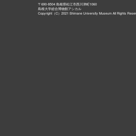
〒690-8504 島根県松江市西川津町1060
島根大学総合博物館アシカル
Copyright（C）2021 Shimane University Museum All Rights Rese