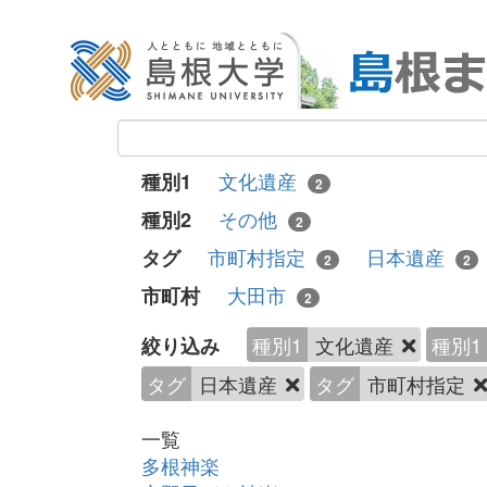
文化遺産
種別1
2
その他
種別2
2
市町村指定
日本遺産
タグ
2
2
大田市
市町村
2
種別1
文化遺産
種別1
絞り込み
タグ
日本遺産
タグ
市町村指定
一覧
多根神楽