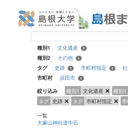
文化遺産
種別1
1
その他
種別2
1
史跡
市町村指定
タグ
1
1
浜田市
市町村
1
種別1
文化遺産
種別1
絞り込み
タグ
史跡
タグ
市町村指定
市
一覧
大麻山神社道中石