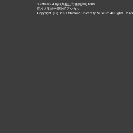
〒690-8504 島根県松江市西川津町1060
島根大学総合博物館アシカル
Copyright（C）2021 Shimane University Museum All Rights Rese