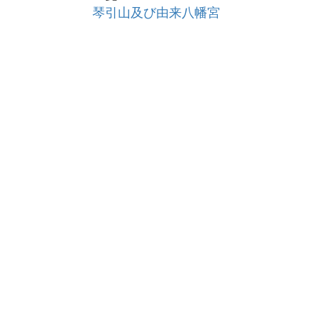
琴引山及び由来八幡宮