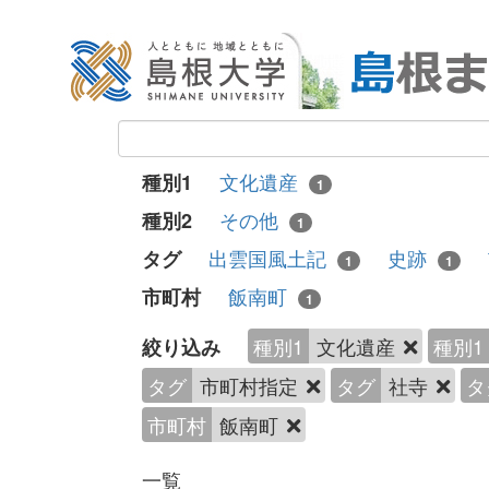
文化遺産
種別1
1
その他
種別2
1
出雲国風土記
史跡
タグ
1
1
飯南町
市町村
1
種別1
文化遺産
種別1
絞り込み
タグ
市町村指定
タグ
社寺
タ
市町村
飯南町
一覧