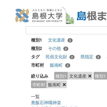
文化遺産
種別1
2
その他
種別2
2
民俗文化財
県指定
タグ
2
2
飯南町
市町村
2
種別1
文化遺産
種別1
絞り込み
市町村
飯南町
一覧
奥飯石神職神楽