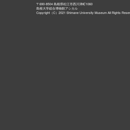
〒690-8504 島根県松江市西川津町1060
島根大学総合博物館アシカル
Copyright（C）2021 Shimane University Museum All Rights Rese