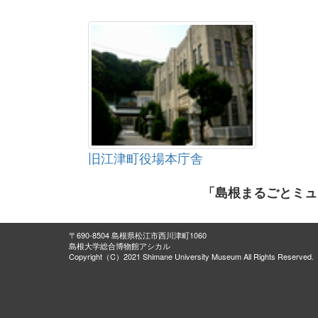
旧江津町役場本庁舎
「島根まるごとミュ
〒690-8504 島根県松江市西川津町1060
島根大学総合博物館アシカル
Copyright（C）2021 Shimane University Museum All Rights Reserved.