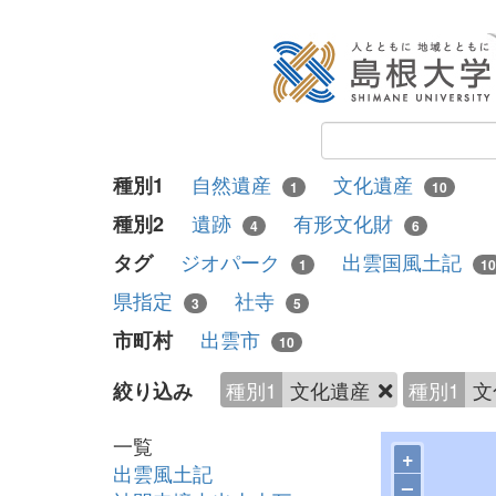
自然遺産
文化遺産
種別1
1
10
遺跡
有形文化財
種別2
4
6
ジオパーク
出雲国風土記
タグ
1
10
県指定
社寺
3
5
出雲市
市町村
10
種別1
文化遺産
種別1
文
絞り込み
一覧
+
出雲風土記
–