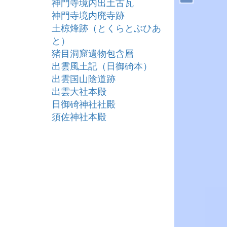
神門寺境内出土古瓦
神門寺境内廃寺跡
土椋烽跡（とくらとぶひあ
と）
猪目洞窟遺物包含層
出雲風土記（日御碕本）
出雲国山陰道跡
出雲大社本殿
日御碕神社社殿
須佐神社本殿