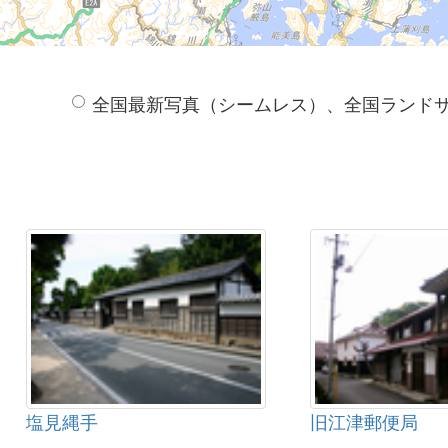
全国最新写真（シームレス）、全国ランド
塩見縄手
旧江津郵便局