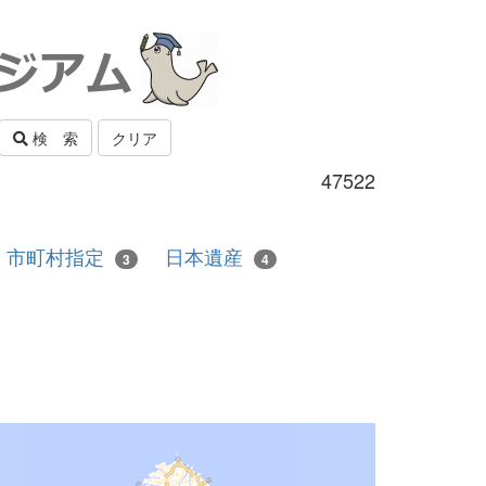
検 索
クリア
47522
市町村指定
日本遺産
3
4