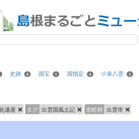
史跡
国宝
国指定
小泉八雲
4
1
4
2
化遺産
タグ
出雲国風土記
市町村
出雲市