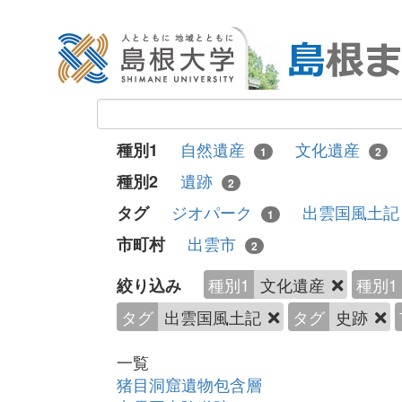
自然遺産
文化遺産
種別1
1
2
遺跡
種別2
2
ジオパーク
出雲国風土
タグ
1
出雲市
市町村
2
種別1
文化遺産
種別1
絞り込み
タグ
出雲国風土記
タグ
史跡
一覧
猪目洞窟遺物包含層