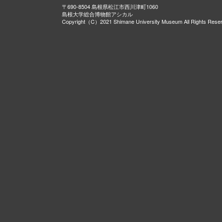
〒690-8504 島根県松江市西川津町1060
島根大学総合博物館アシカル
Copyright（C）2021 Shimane University Museum All Rights Rese