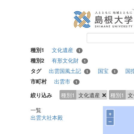
文化遺産
種別1
1
有形文化財
種別2
1
出雲国風土記
国宝
国
タグ
1
1
出雲市
市町村
1
種別1
文化遺産
種別1
文
絞り込み
一覧
+
出雲大社本殿
–