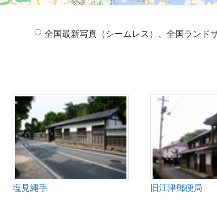
全国最新写真（シームレス）、全国ランド
塩見縄手
旧江津郵便局