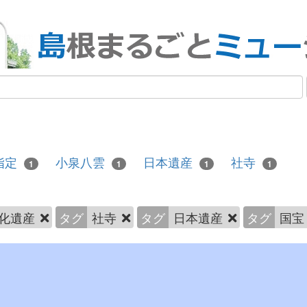
指定
小泉八雲
日本遺産
社寺
1
1
1
1
化遺産
タグ
社寺
タグ
日本遺産
タグ
国