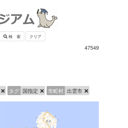
検 索
クリア
47549
宝
タグ
国指定
市町村
出雲市