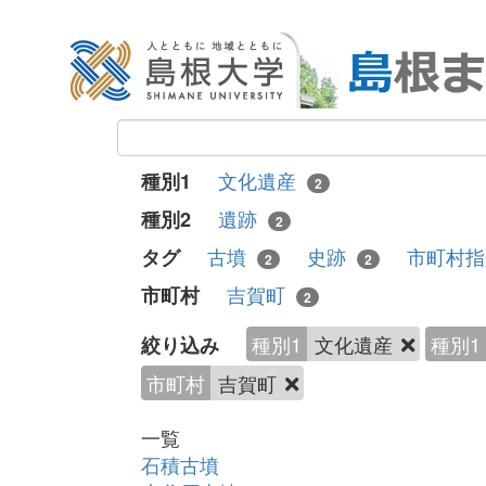
文化遺産
種別1
2
遺跡
種別2
2
古墳
史跡
市町村
タグ
2
2
吉賀町
市町村
2
種別1
文化遺産
種別1
絞り込み
市町村
吉賀町
一覧
石積古墳