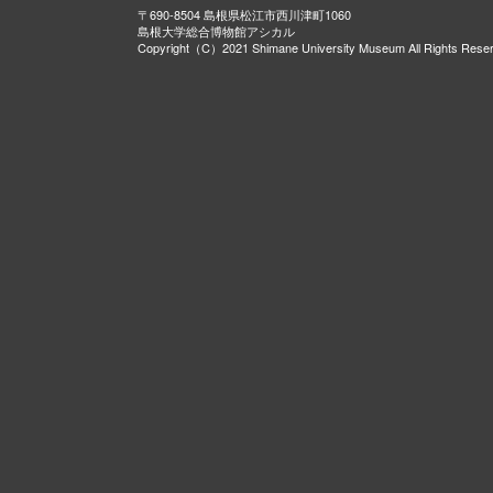
〒690-8504 島根県松江市西川津町1060
島根大学総合博物館アシカル
Copyright（C）2021 Shimane University Museum All Rights Rese