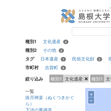
文化遺産
種別1
2
その他
種別2
2
日本遺産
民俗文化財
タグ
1
2
吉賀町
市町村
2
種別1
文化遺産
種別1
文
絞り込み
一覧
+
抜月神楽（ぬくつきかぐ
–
ら）
下須の萬歳楽