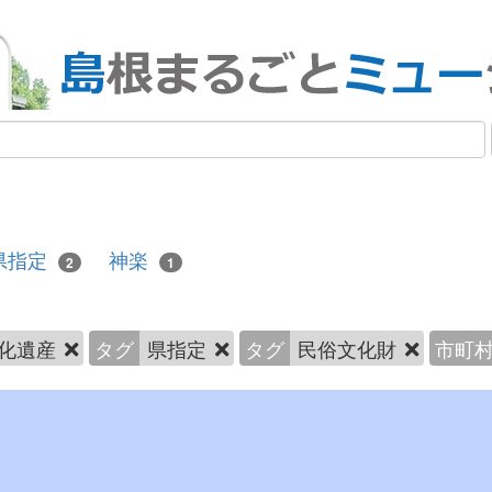
県指定
神楽
2
1
化遺産
タグ
県指定
タグ
民俗文化財
市町