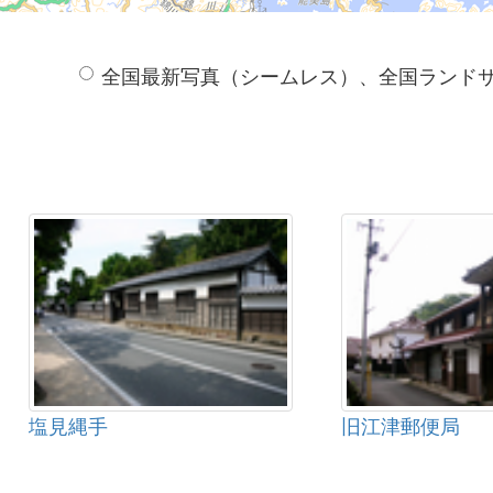
全国最新写真（シームレス）、全国ランド
塩見縄手
旧江津郵便局