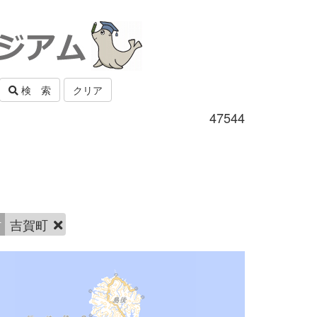
検 索
クリア
47544
村
吉賀町