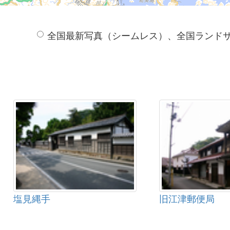
全国最新写真（シームレス）、全国ランド
塩見縄手
旧江津郵便局