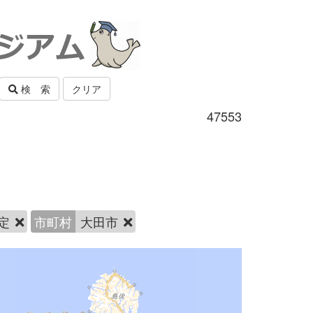
検 索
クリア
47553
定
市町村
大田市