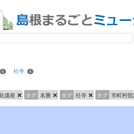
社寺
1
1
化遺産
タグ
名勝
タグ
社寺
タグ
市町村指