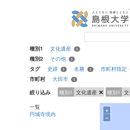
文化遺産
種別1
1
その他
種別2
1
史跡
名勝
市町村指定
タグ
1
1
大田市
市町村
1
種別1
文化遺産
種別1
文
絞り込み
一覧
+
円城寺境内
–