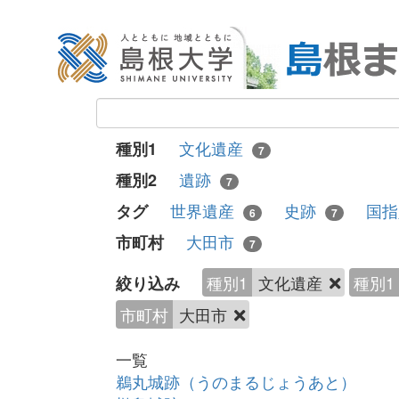
文化遺産
種別1
7
遺跡
種別2
7
世界遺産
史跡
国
タグ
6
7
大田市
市町村
7
種別1
文化遺産
種別1
絞り込み
市町村
大田市
一覧
鵜丸城跡（うのまるじょうあと）