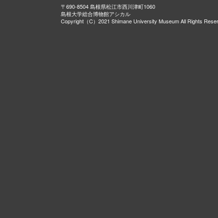
〒690-8504 島根県松江市西川津町1060
島根大学総合博物館アシカル
Copyright（C）2021 Shimane University Museum All Rights Rese