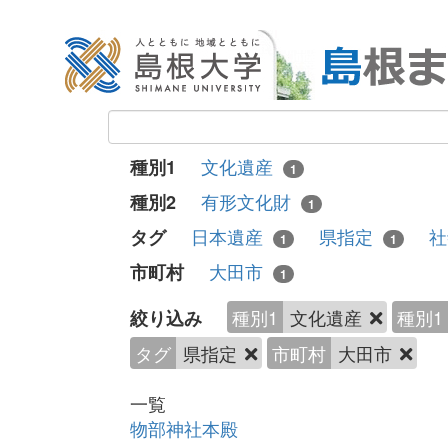
文化遺産
種別1
1
有形文化財
種別2
1
日本遺産
県指定
タグ
1
1
大田市
市町村
1
種別1
文化遺産
種別1
絞り込み
タグ
県指定
市町村
大田市
一覧
物部神社本殿