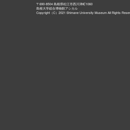
〒690-8504 島根県松江市西川津町1060
島根大学総合博物館アシカル
Copyright（C）2021 Shimane University Museum All Rights Rese