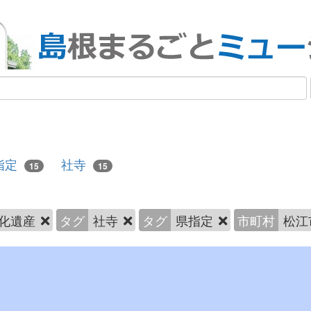
指定
社寺
15
15
化遺産
タグ
社寺
タグ
県指定
市町村
松江