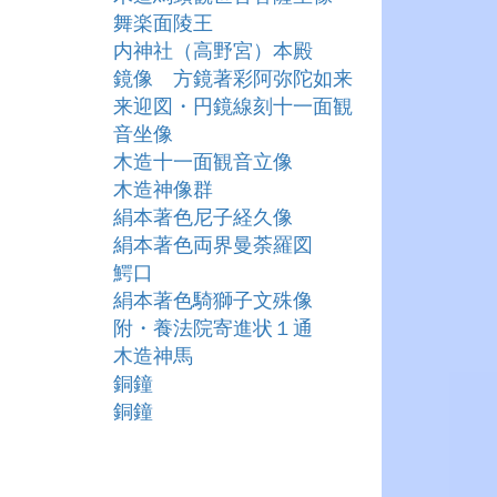
舞楽面陵王
内神社（高野宮）本殿
鏡像 方鏡著彩阿弥陀如来
来迎図・円鏡線刻十一面観
音坐像
木造十一面観音立像
木造神像群
絹本著色尼子経久像
絹本著色両界曼荼羅図
鰐口
絹本著色騎獅子文殊像
附・養法院寄進状１通
木造神馬
銅鐘
銅鐘