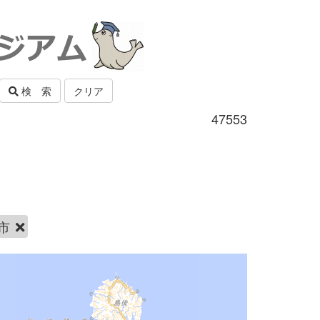
検 索
クリア
47553
市