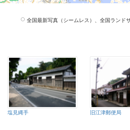
全国最新写真（シームレス）、全国ランド
塩見縄手
旧江津郵便局