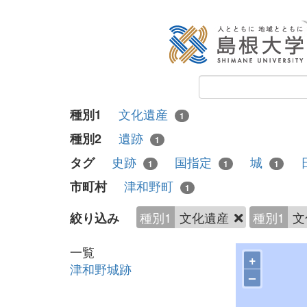
文化遺産
種別1
1
遺跡
種別2
1
史跡
国指定
城
タグ
1
1
1
津和野町
市町村
1
種別1
文化遺産
種別1
文
絞り込み
一覧
+
津和野城跡
–