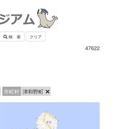
検 索
クリア
47622
市町村
津和野町