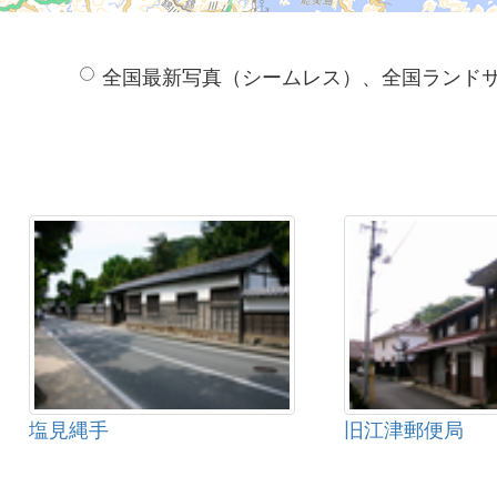
全国最新写真（シームレス）、全国ランド
塩見縄手
旧江津郵便局