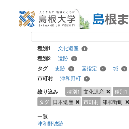
文化遺産
種別1
1
遺跡
種別2
1
史跡
国指定
城
タグ
1
1
1
津和野町
市町村
1
種別1
文化遺産
種別1
絞り込み
タグ
日本遺産
市町村
津和野町
一覧
津和野城跡