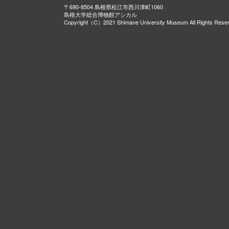
〒690-8504 島根県松江市西川津町1060
島根大学総合博物館アシカル
Copyright（C）2021 Shimane University Museum All Rights Rese