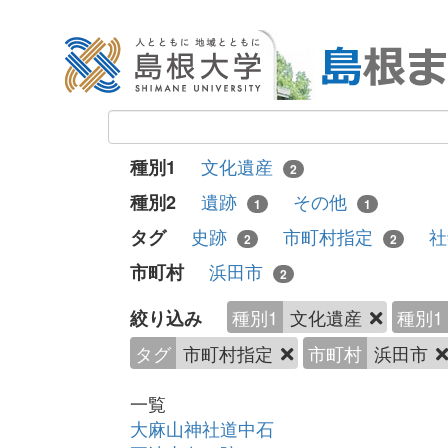
文化遺産
種別1
2
遺跡
その他
種別2
1
1
史跡
市町村指定
タグ
2
2
浜田市
市町村
2
種別1
文化遺産
種別1
絞り込み
タグ
市町村指定
市町村
浜田市
一覧
大麻山神社道中石