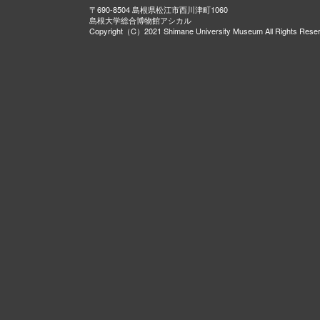
〒690-8504 島根県松江市西川津町1060
島根大学総合博物館アシカル
Copyright（C）2021 Shimane University Museum All Rights Rese