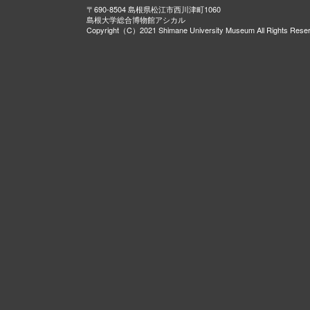
〒690-8504 島根県松江市西川津町1060
島根大学総合博物館アシカル
Copyright（C）2021 Shimane University Museum All Rights Rese