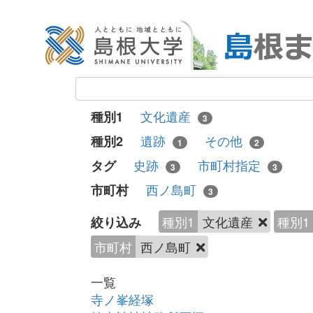
文化遺産
種別1
3
遺跡
その他
種別2
1
2
史跡
市町村指定
タグ
3
3
西ノ島町
市町村
3
種別1
文化遺産
種別1
絞り込み
市町村
西ノ島町
一覧
寺ノ峯経塚