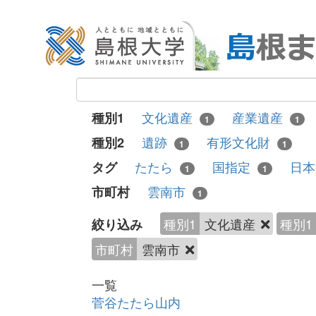
文化遺産
産業遺産
種別1
1
1
遺跡
有形文化財
種別2
1
1
たたら
国指定
日
タグ
1
1
雲南市
市町村
1
種別1
文化遺産
種別1
絞り込み
市町村
雲南市
一覧
菅谷たたら山内