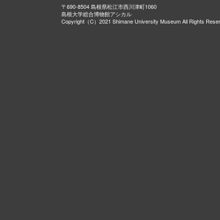
〒690-8504 島根県松江市西川津町1060
島根大学総合博物館アシカル
Copyright（C）2021 Shimane University Museum All Rights Rese