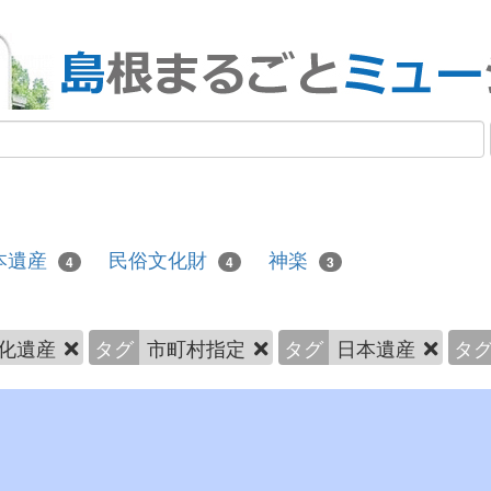
本遺産
民俗文化財
神楽
4
4
3
化遺産
タグ
市町村指定
タグ
日本遺産
タ