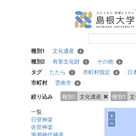
文化遺産
種別1
4
有形文化財
その他
種別2
1
3
たたら
市町村指定
日
タグ
1
4
雲南市
市町村
4
種別1
文化遺産
種別1
文
絞り込み
一覧
+
日登神楽
–
佐世神楽
海潮神代神楽