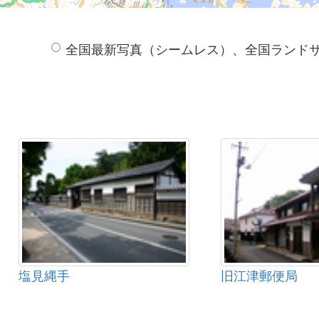
全国最新写真（シームレス）、全国ランド
塩見縄手
旧江津郵便局