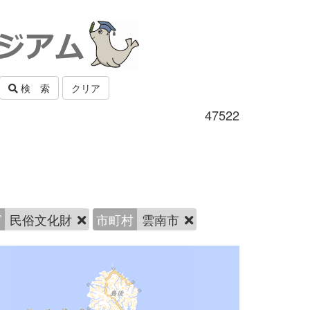
検 索
クリア
47522
グ
民俗文化財
市町村
雲南市