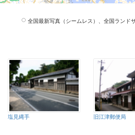
全国最新写真（シームレス）、全国ランド
塩見縄手
旧江津郵便局