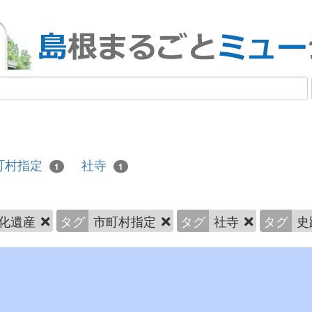
町村指定
社寺
1
1
化遺産
タグ
市町村指定
タグ
社寺
タグ
史