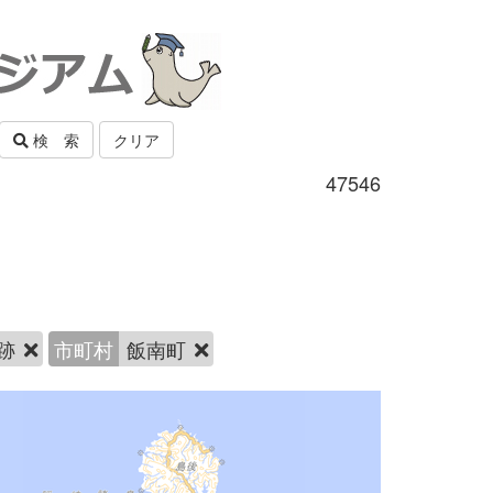
検 索
クリア
47546
跡
市町村
飯南町