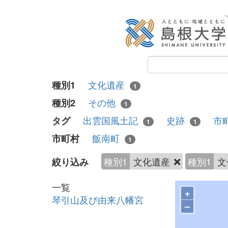
文化遺産
種別1
1
その他
種別2
1
出雲国風土記
史跡
市
タグ
1
1
飯南町
市町村
1
種別1
文化遺産
種別1
文
絞り込み
一覧
+
琴引山及び由来八幡宮
–