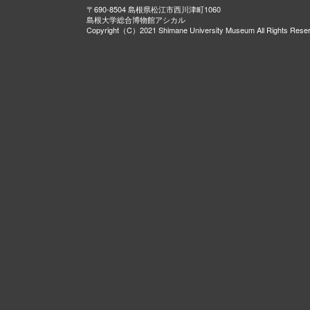
〒690-8504 島根県松江市西川津町1060
島根大学総合博物館アシカル
Copyright（C）2021 Shimane University Museum All Rights Rese