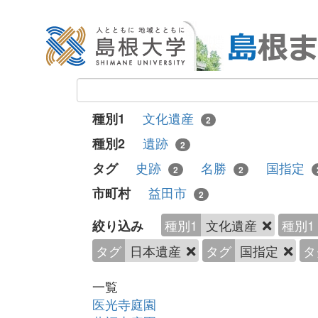
文化遺産
種別1
2
遺跡
種別2
2
史跡
名勝
国指定
タグ
2
2
益田市
市町村
2
種別1
文化遺産
種別1
絞り込み
タグ
日本遺産
タグ
国指定
タ
一覧
医光寺庭園