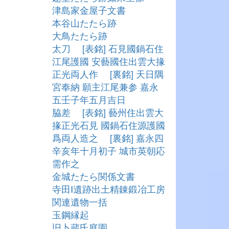
津島家金屋子文書
本谷山たたら跡
大鳥たたら跡
太刀 [表銘] 石見國鍋石住
江尾護國 安藝國住出雲大掾
正光両人作 [裏銘] 天日隅
宮奉納 願主江尾兼参 嘉永
五壬子年五月吉日
脇差 [表銘] 藝州住出雲大
掾正光石見 國鍋石住源護國
爲両人造之 [裏銘] 嘉永四
辛亥年十月初子 城市英朝応
需作之
金城たたら関係文書
寺田Ⅰ遺跡出土精錬鍛冶工房
関連遺物一括
玉鋼縁起
旧卜蔵氏庭園