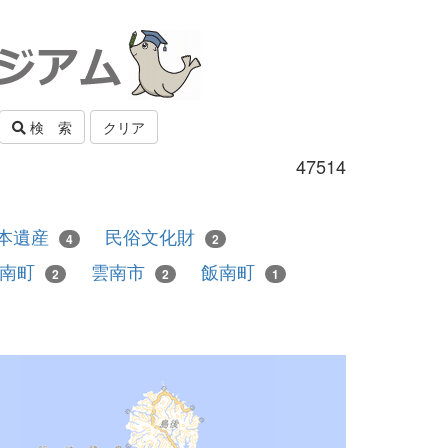
検 索
クリア
47514
本遺産
民俗文化財
4
2
邑南町
雲南市
飯南町
2
2
1