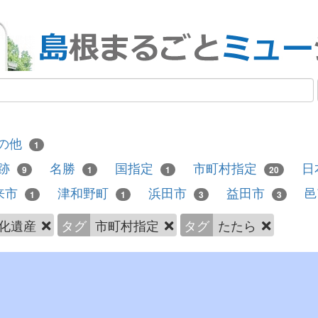
の他
1
跡
名勝
国指定
市町村指定
日
9
1
1
20
来市
津和野町
浜田市
益田市
1
1
3
3
化遺産
タグ
市町村指定
タグ
たたら