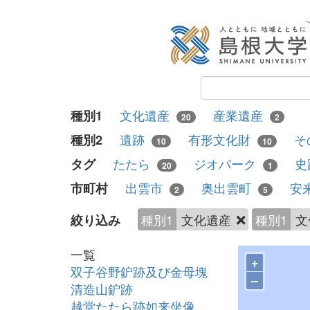
文化遺産
産業遺産
種別1
20
2
遺跡
有形文化財
そ
種別2
10
10
たたら
ジオパーク
史
タグ
20
1
出雲市
奥出雲町
安
市町村
2
5
種別1
文化遺産
種別1
文
絞り込み
一覧
+
双子谷野鈩跡及び金母塊
–
清造山鈩跡
越堂たたら跡如来坐像