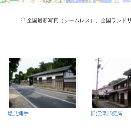
全国最新写真（シームレス）、全国ランド
塩見縄手
旧江津郵便局