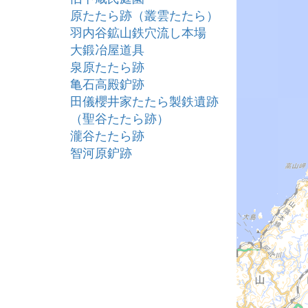
原たたら跡（叢雲たたら）
羽内谷鉱山鉄穴流し本場
大鍛冶屋道具
泉原たたら跡
亀石高殿鈩跡
田儀櫻井家たたら製鉄遺跡
（聖谷たたら跡）
瀧谷たたら跡
智河原鈩跡