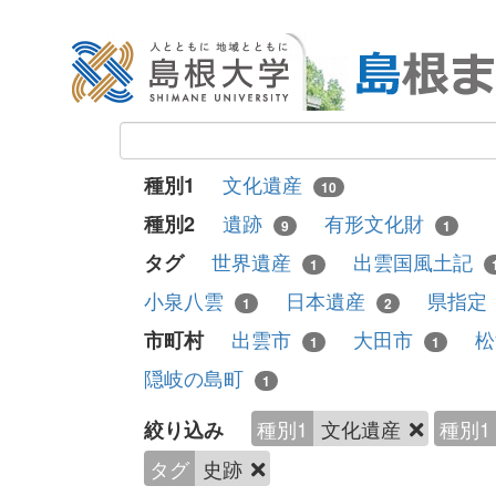
文化遺産
種別1
10
遺跡
有形文化財
種別2
9
1
世界遺産
出雲国風土記
タグ
1
小泉八雲
日本遺産
県指定
1
2
出雲市
大田市
市町村
1
1
隠岐の島町
1
種別1
文化遺産
種別1
絞り込み
タグ
史跡