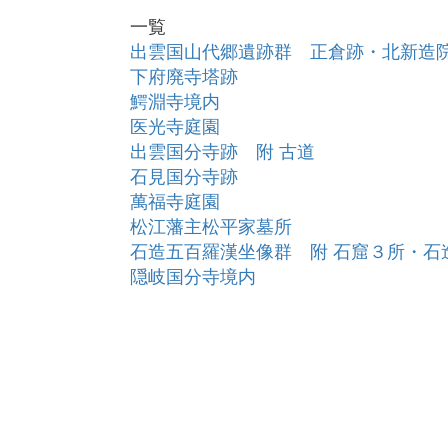
一覧
出雲国山代郷遺跡群 正倉跡・北新造
下府廃寺塔跡
鰐淵寺境内
医光寺庭園
出雲国分寺跡 附 古道
石見国分寺跡
萬福寺庭園
松江藩主松平家墓所
石造五百羅漢坐像群 附 石窟３所・石
隠岐国分寺境内