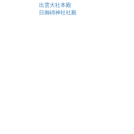
出雲大社本殿
日御碕神社社殿