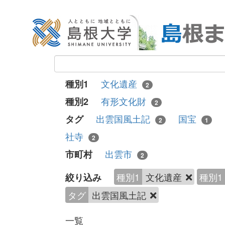
文化遺産
種別1
2
有形文化財
種別2
2
出雲国風土記
国宝
タグ
2
1
社寺
2
出雲市
市町村
2
種別1
文化遺産
種別1
絞り込み
タグ
出雲国風土記
一覧