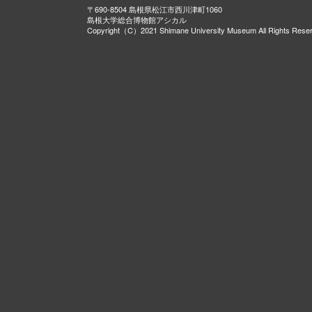
〒690-8504 島根県松江市西川津町1060
島根大学総合博物館アシカル
Copyright（C）2021 Shimane University Museum All Rights Rese