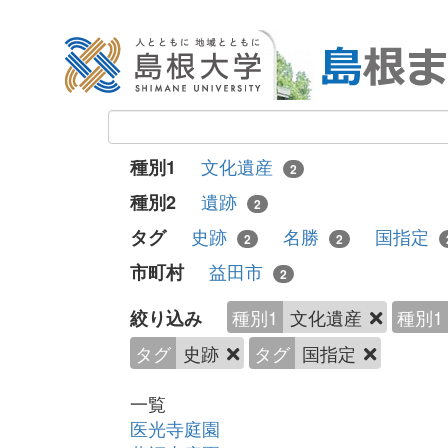
文化遺産
種別1
2
遺跡
種別2
2
史跡
名勝
国指定
タグ
2
2
益田市
市町村
2
種別1
文化遺産
種別1
絞り込み
タグ
史跡
タグ
国指定
一覧
医光寺庭園