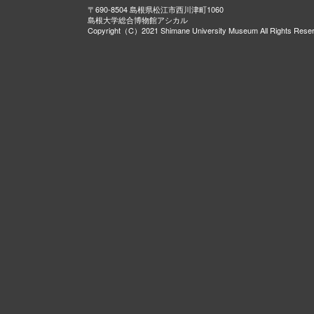
〒690-8504 島根県松江市西川津町1060
島根大学総合博物館アシカル
Copyright（C）2021 Shimane University Museum All Rights Rese