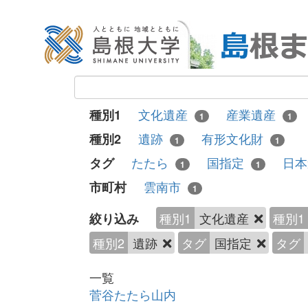
文化遺産
産業遺産
種別1
1
1
遺跡
有形文化財
種別2
1
1
たたら
国指定
日
タグ
1
1
雲南市
市町村
1
種別1
文化遺産
種別1
絞り込み
種別2
遺跡
タグ
国指定
タグ
一覧
菅谷たたら山内