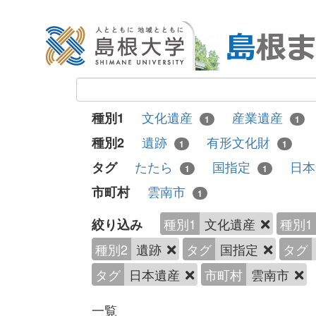
文化遺産
産業遺産
種別1
1
1
遺跡
有形文化財
種別2
1
1
たたら
国指定
日
タグ
1
1
雲南市
市町村
1
種別1
文化遺産
種別1
絞り込み
種別2
遺跡
タグ
国指定
タグ
タグ
日本遺産
市町村
雲南市
一覧