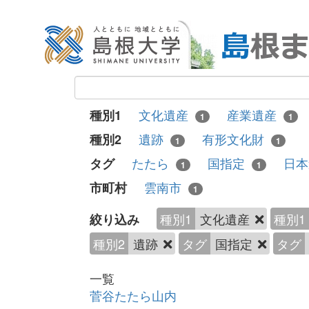
文化遺産
産業遺産
種別1
1
1
遺跡
有形文化財
種別2
1
1
たたら
国指定
日
タグ
1
1
雲南市
市町村
1
種別1
文化遺産
種別1
絞り込み
種別2
遺跡
タグ
国指定
タグ
一覧
菅谷たたら山内