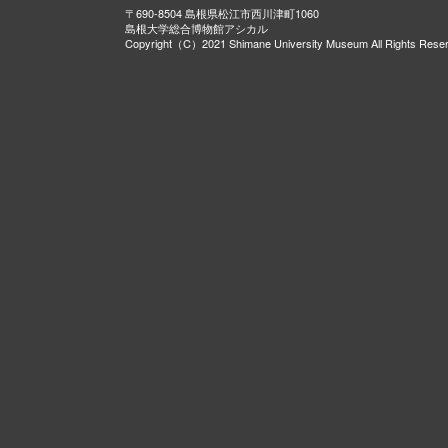
〒690-8504 島根県松江市西川津町1060
島根大学総合博物館アシカル
Copyright（C）2021 Shimane University Museum All Rights Rese