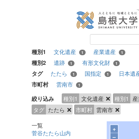
文化遺産
産業遺産
種別1
1
1
遺跡
有形文化財
種別2
1
1
たたら
国指定
日本遺
タグ
1
1
雲南市
市町村
1
種別1
文化遺産
種別1
産
絞り込み
タグ
たたら
市町村
雲南市
一覧
+
菅谷たたら山内
–