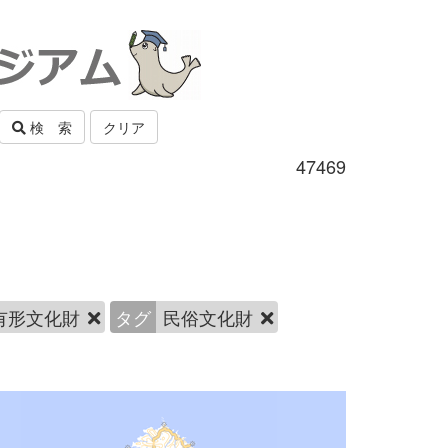
検 索
クリア
47469
有形文化財
タグ
民俗文化財