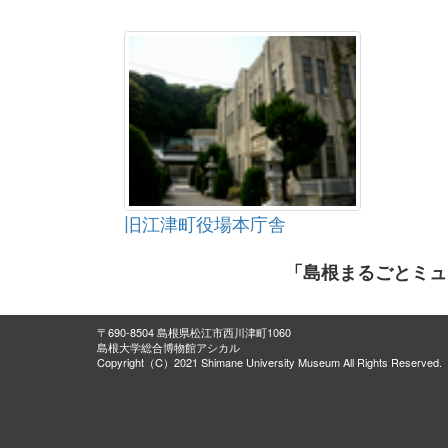
旧江津町役場本庁舎
「島根まるごとミュ
〒690-8504 島根県松江市西川津町1060
島根大学総合博物館アシカル
Copyright（C）2021 Shimane University Museum All Rights Reserved.