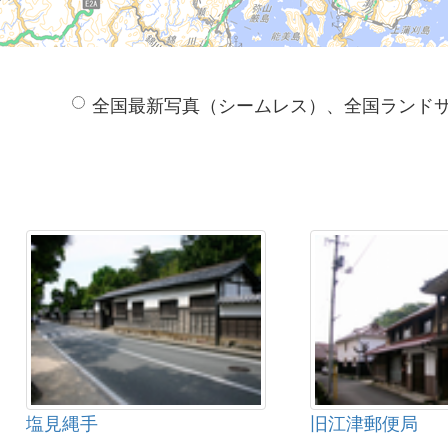
全国最新写真（シームレス）、全国ランド
塩見縄手
旧江津郵便局