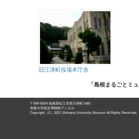
旧江津町役場本庁舎
「島根まるごとミュ
〒690-8504 島根県松江市西川津町1060
島根大学総合博物館アシカル
Copyright（C）2021 Shimane University Museum All Rights Reserved.