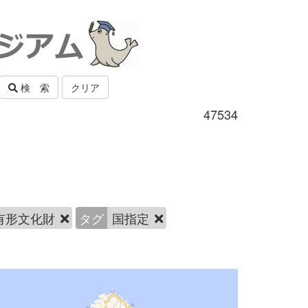
検 索
クリア
47534
有形文化財
タグ
国指定