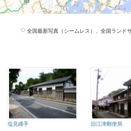
全国最新写真（シームレス）、全国ランド
塩見縄手
旧江津郵便局