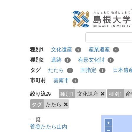
文化遺産
産業遺産
種別1
1
1
遺跡
有形文化財
種別2
1
1
たたら
国指定
日本遺
タグ
1
1
雲南市
市町村
1
種別1
文化遺産
種別1
産
絞り込み
タグ
たたら
一覧
+
菅谷たたら山内
–