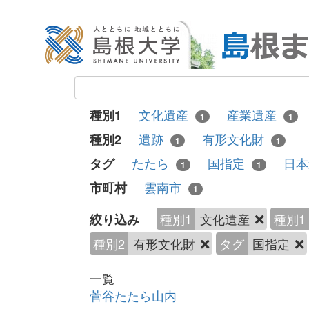
文化遺産
産業遺産
種別1
1
1
遺跡
有形文化財
種別2
1
1
たたら
国指定
日
タグ
1
1
雲南市
市町村
1
種別1
文化遺産
種別1
絞り込み
種別2
有形文化財
タグ
国指定
一覧
菅谷たたら山内