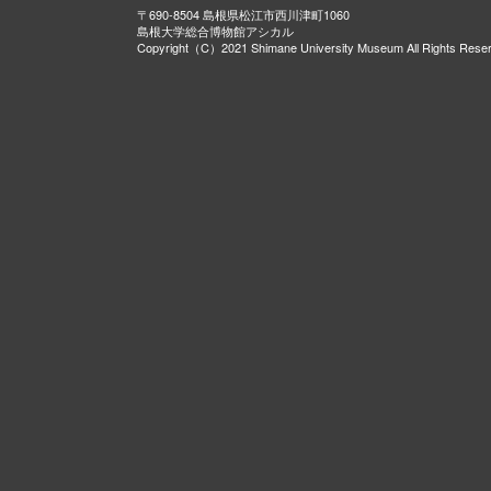
〒690-8504 島根県松江市西川津町1060
島根大学総合博物館アシカル
Copyright（C）2021 Shimane University Museum All Rights Rese