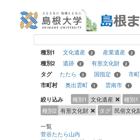
文化遺産
産業遺産
種別1
2
2
遺跡
有形文化財
種別2
2
2
たたら
国指定
市
タグ
2
1
奥出雲町
雲南市
市町村
1
1
種別1
文化遺産
種別1
絞り込み
種別2
有形文化財
タグ
民俗文化
一覧
菅谷たたら山内