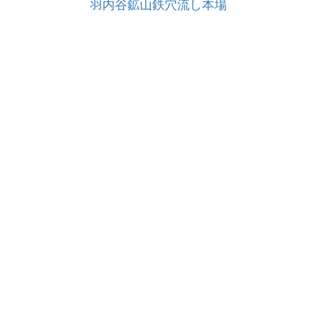
羽内谷鉱山鉄穴流し本場