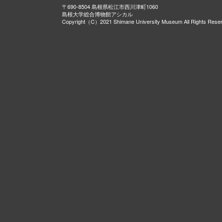
〒690-8504 島根県松江市西川津町1060
島根大学総合博物館アシカル
Copyright（C）2021 Shimane University Museum All Rights Rese