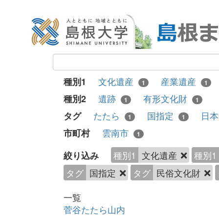
文化遺産
産業遺産
種別1
1
1
遺跡
有形文化財
種別2
1
1
たたら
国指定
日
タグ
1
1
雲南市
市町村
1
種別1
文化遺産
種別1
絞り込み
タグ
国指定
タグ
民俗文化財
一覧
菅谷たたら山内