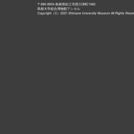
〒690-8504 島根県松江市西川津町1060
島根大学総合博物館アシカル
Copyright（C）2021 Shimane University Museum All Rights Rese