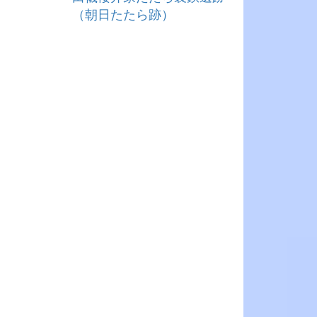
（朝日たたら跡）