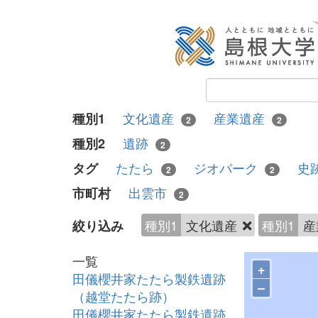
文化遺産
産業遺産
種別1
2
2
遺跡
種別2
2
たたら
ジオパーク
史
タグ
2
2
出雲市
市町村
2
種別1
文化遺産
種別1
産
絞り込み
一覧
+
田儀櫻井家たたら製鉄遺跡
–
（越堂たたら跡）
田儀櫻井家たたら製鉄遺跡