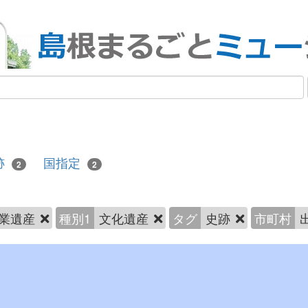
跡
国指定
2
2
業遺産
種別1
文化遺産
タグ
史跡
市町村