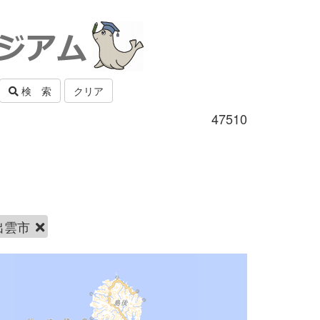
検 索
クリア
47510
出雲市