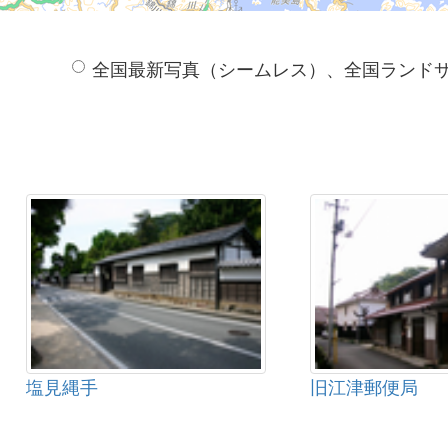
全国最新写真（シームレス）、全国ランド
塩見縄手
旧江津郵便局